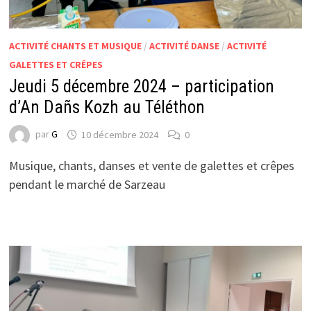
ACTIVITÉ CHANTS ET MUSIQUE
/
ACTIVITÉ DANSE
/
ACTIVITÉ
GALETTES ET CRÊPES
Jeudi 5 décembre 2024 – participation
d’An Dañs Kozh au Téléthon
par
G
10 décembre 2024
0
Musique, chants, danses et vente de galettes et crêpes
pendant le marché de Sarzeau