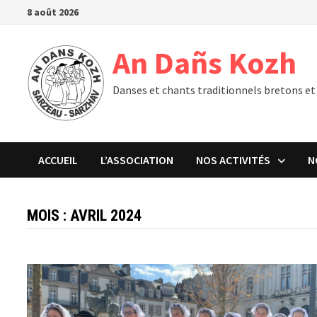
Passer
8 août 2026
au
contenu
An Dañs Kozh
Danses et chants traditionnels bretons et
ACCUEIL
L’ASSOCIATION
NOS ACTIVITÉS
N
MOIS :
AVRIL 2024