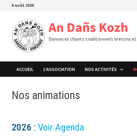
Passer
6 août 2026
au
contenu
An Dañs Kozh
Danses et chants traditionnels bretons et
ACCUEIL
L’ASSOCIATION
NOS ACTIVITÉS
N
Nos animations
2026
:
Voir Agenda